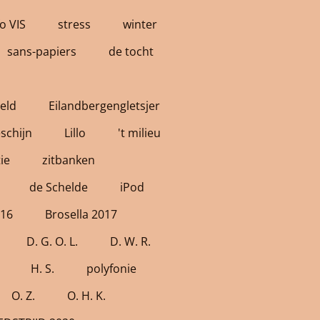
o VIS
stress
winter
sans-papiers
de tocht
eld
Eilandbergengletsjer
schijn
Lillo
't milieu
ie
zitbanken
de Schelde
iPod
016
Brosella 2017
D. G. O. L.
D. W. R.
H. S.
polyfonie
O. Z.
O. H. K.