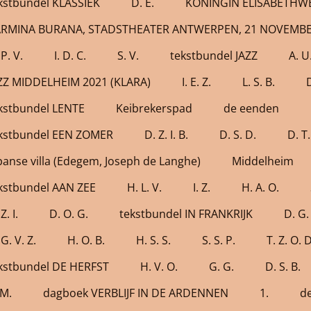
kstbundel KLASSIEK
D. E.
KONINGIN ELISABETHWE
RMINA BURANA, STADSTHEATER ANTWERPEN, 21 NOVEMBE
 P. V.
I. D. C.
S. V.
tekstbundel JAZZ
A. U
ZZ MIDDELHEIM 2021 (KLARA)
I. E. Z.
L. S. B.
D
kstbundel LENTE
Keibrekerspad
de eenden
kstbundel EEN ZOMER
D. Z. I. B.
D. S. D.
D. T.
panse villa (Edegem, Joseph de Langhe)
Middelheim
kstbundel AAN ZEE
H. L. V.
I. Z.
H. A. O.
Z. I.
D. O. G.
tekstbundel IN FRANKRIJK
D. G.
 G. V. Z.
H. O. B.
H. S. S.
S. S. P.
T. Z. O. D
kstbundel DE HERFST
H. V. O.
G. G.
D. S. B.
 M.
dagboek VERBLIJF IN DE ARDENNEN
1.
d