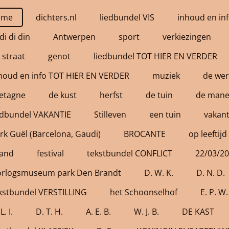
ome
dichters.nl
liedbundel VIS
inhoud en inf
 di di din
Antwerpen
sport
verkiezingen
 straat
genot
liedbundel TOT HIER EN VERDER
houd en info TOT HIER EN VERDER
muziek
de wer
etagne
de kust
herfst
de tuin
de mane
edbundel VAKANTIE
Stilleven
een tuin
vakant
rk Guël (Barcelona, Gaudi)
BROCANTE
op leeftijd
and
festival
tekstbundel CONFLICT
22/03/2
rlogsmuseum park Den Brandt
D. W. K.
D. N. D.
kstbundel VERSTILLING
het Schoonselhof
E. P. W.
L. I.
D. T. H.
A. E. B.
W. J. B.
DE KAST