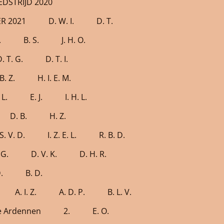
DSTRIJD 2020
R 2021
D. W. I.
D. T.
.
B. S.
J. H. O.
. T. G.
D. T. I.
B. Z.
H. I. E. M.
 L.
E. J.
I. H. L.
D. B.
H. Z.
S. V. D.
I. Z. E. L.
R. B. D.
 G.
D. V. K.
D. H. R.
.
B. D.
A. I. Z.
A. D. P.
B. L. V.
e Ardennen
2.
E. O.