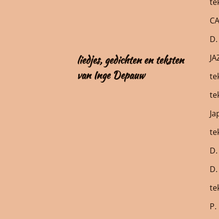
te
CA
D.
JA
liedjes, gedichten en teksten
van Inge Depauw
te
te
Ja
te
D. 
D.
te
P.